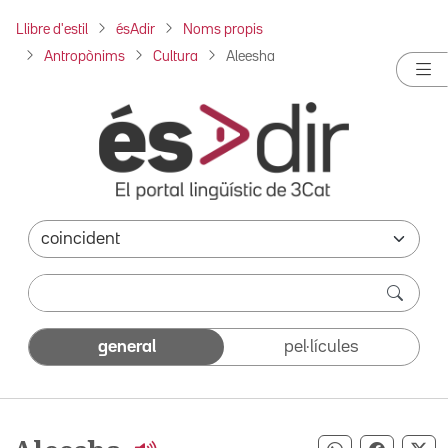
Llibre d'estil
ésAdir
Noms propis
Antropònims
Cultura
Aleesha
general
pel·lícules