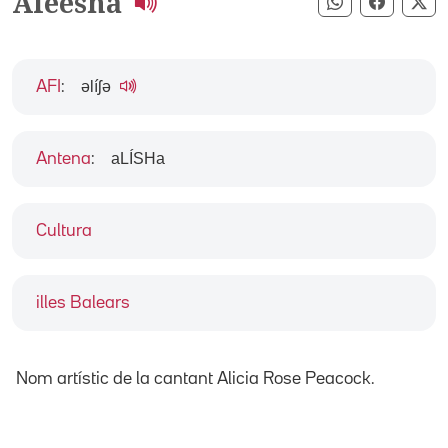
Aleesha
Compartir pe
Compart
Co
əlíʃə
AFI
:
aLÍSHa
Antena
:
Cultura
illes Balears
Nom artístic de la cantant Alicia Rose Peacock.