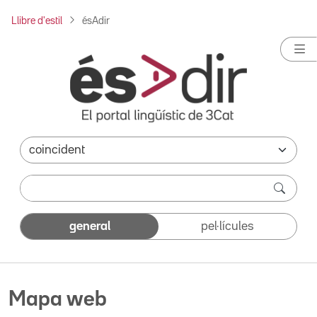
Llibre d'estil
ésAdir
general
pel·lícules
Mapa web