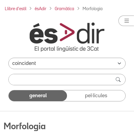
Llibre d'estil
ésAdir
Gramàtica
Morfologia
general
pel·lícules
Morfologia