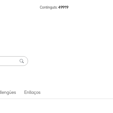
Continguts:
49919
 llengües
Enllaços