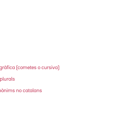
ràfica (cometes o cursiva)
plurals
opònims no catalans