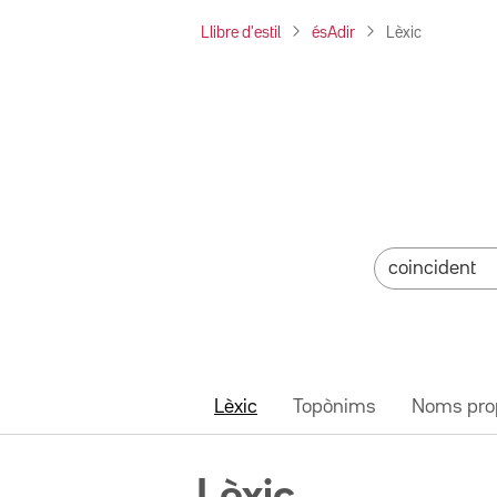
Llibre d'estil
ésAdir
Lèxic
Lèxic
Topònims
Noms pro