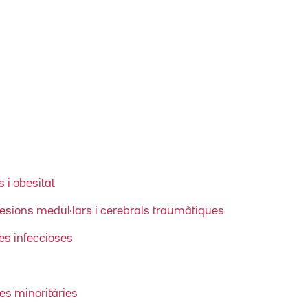
 i obesitat
lesions medul·lars i cerebrals traumàtiques
es infeccioses
es minoritàries