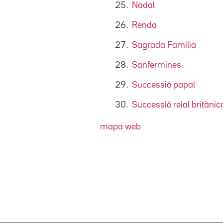
Nadal
Renda
Sagrada Família
Sanfermines
Successió papal
Successió reial britànic
mapa web