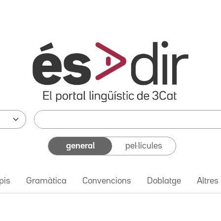
general
pel·lícules
pis
Gramàtica
Convencions
Doblatge
Altres