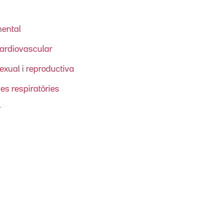
mental
cardiovascular
exual i reproductiva
es respiratòries
r