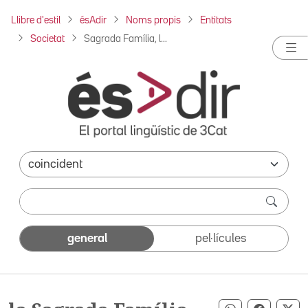
Llibre d'estil
ésAdir
Noms propis
Entitats
Societat
Sagrada Família, l...
general
pel·lícules