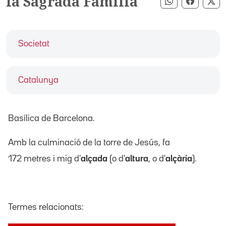
la Sagrada Família
Compartir pe
Compart
Co
Societat
Catalunya
Basílica de Barcelona.
Amb la culminació de la torre de Jesús, fa
172 metres i mig d'
alçada
(o d'
altura
, o d'
alçària
).
Termes relacionats: