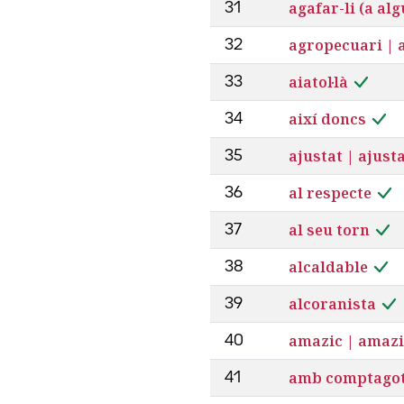
agafar-li (a alg
31
agropecuari | 
32
aiatol·là
33
així doncs
34
ajustat | ajust
35
al respecte
36
al seu torn
37
alcaldable
38
alcoranista
39
amazic | amaz
40
amb comptago
41