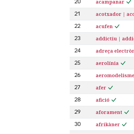
acampanar
20
acotxador | ac
21
acufen
22
addictiu | addi
23
adreça electrò
24
aerolínia
25
aeromodelism
26
afer
27
afició
28
aforament
29
afrikàner
30