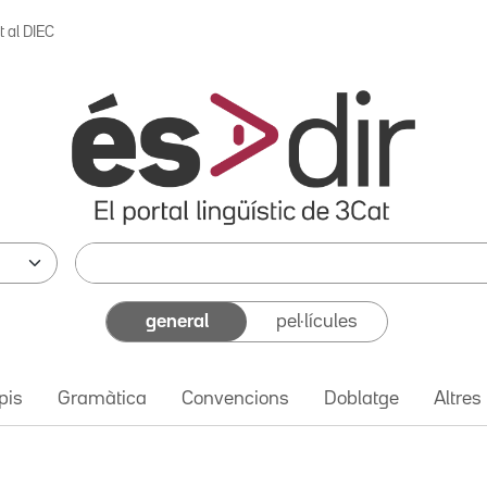
t al DIEC
general
pel·lícules
pis
Gramàtica
Convencions
Doblatge
Altres