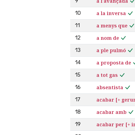
a l'avançada
9
a la inversa
10
a menys que
11
a nom de
12
a ple pulmó
13
a proposta de
14
a tot gas
15
absentista
16
acabar [+ geru
17
acabar amb
18
acabar per [+ in
19