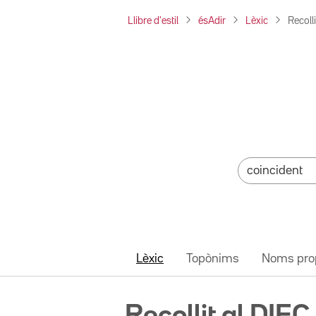
Llibre d'estil
ésAdir
Lèxic
Recolli
Lèxic
Topònims
Noms pro