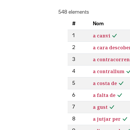
548 elements
#
Nom
a canvi
1
a cara descobe
2
a contracorren
3
a contrallum
4
a costa de
5
a falta de
6
a gust
7
a jutjar per
8