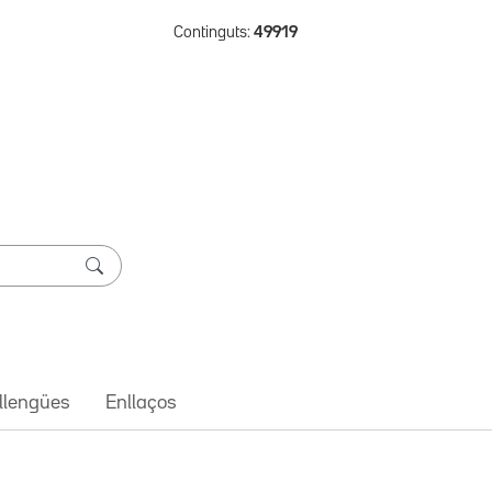
Continguts:
49919
 llengües
Enllaços