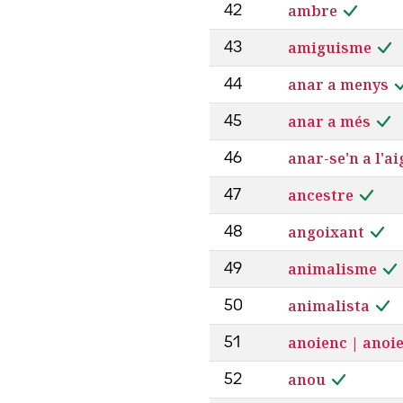
ambre
42
amiguisme
43
anar a menys
44
anar a més
45
anar-se'n a l'a
46
ancestre
47
angoixant
48
animalisme
49
animalista
50
anoienc | anoi
51
anou
52