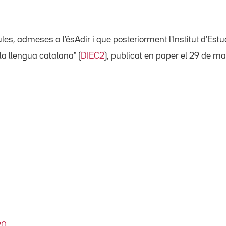
s, admeses a l'ésAdir i que posteriorment l'Institut d'Estud
la llengua catalana" (
DIEC2
), publicat en paper el 29 de m
20