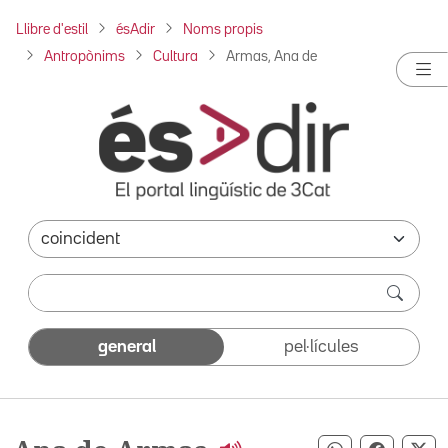
Llibre d'estil
ésAdir
Noms propis
Antropònims
Cultura
Armas, Ana de
general
pel·lícules