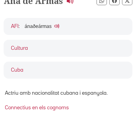
Ana de Armas
Compartir pe
Compart
Co
ánaðeármas
AFI
:
Cultura
Cuba
Actriu amb nacionalitat cubana i espanyola.
Connectius en els cognoms