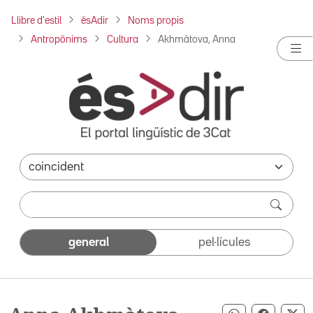
Llibre d'estil
ésAdir
Noms propis
Antropònims
Cultura
Akhmàtova, Anna
general
pel·lícules