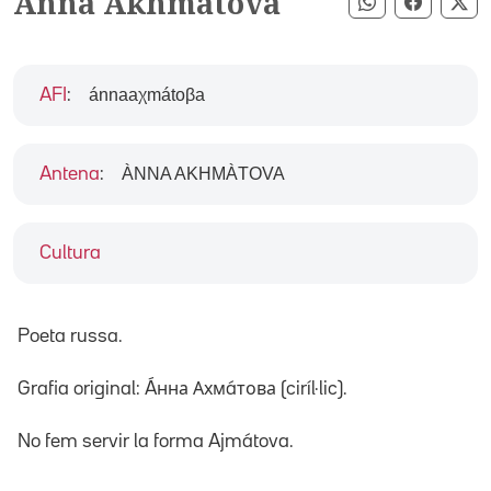
Anna Akhmàtova
Compartir pe
Compart
Co
ánnaaχmátoβa
AFI
:
ÀNNA AKHMÀTOVA
Antena
:
Cultura
Poeta russa.
Grafia original: Áнна Ахмáтова (ciríl·lic).
No fem servir la forma Ajmátova.