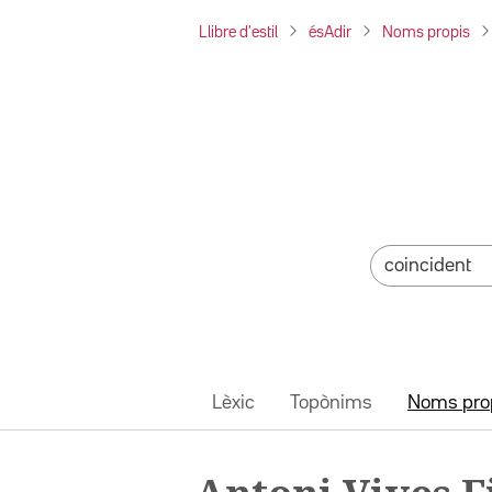
Llibre d'estil
ésAdir
Noms propis
Lèxic
Topònims
Noms pro