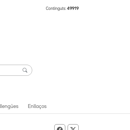
Continguts:
49919
 llengües
Enllaços