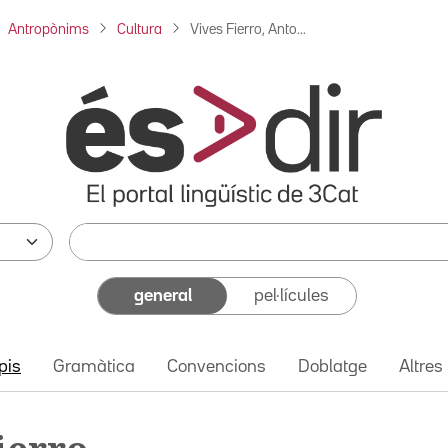
Antropònims
Cultura
Vives Fierro, Anto...
general
pel·lícules
pis
Gramàtica
Convencions
Doblatge
Altres