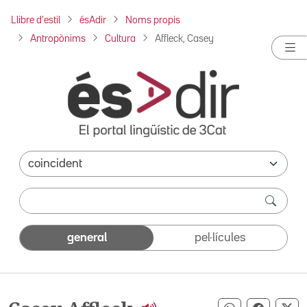
Llibre d'estil
ésAdir
Noms propis
Antropònims
Cultura
Affleck, Casey
general
pel·lícules