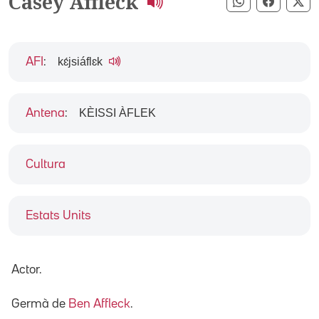
Casey Affleck
Compartir pe
Compart
Co
kɛ́jsiáflɛk
AFI
:
KÈISSI ÀFLEK
Antena
:
Cultura
Estats Units
Actor.
Germà de
Ben Affleck
.