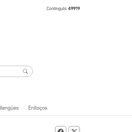
Continguts:
49919
 llengües
Enllaços