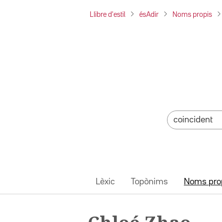
Llibre d'estil
ésAdir
Noms propis
Lèxic
Topònims
Noms pro