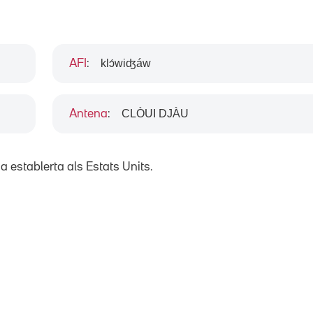
klɔ́wiʤáw
AFI
:
CLÒUI DJÀU
Antena
:
 establerta als Estats Units.