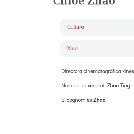
Chloé Zhao
Cultura
Xina
Directora cinematogràfica xinesa
Nom de naixement: Zhao Ting.
El cognom és
Zhao
.