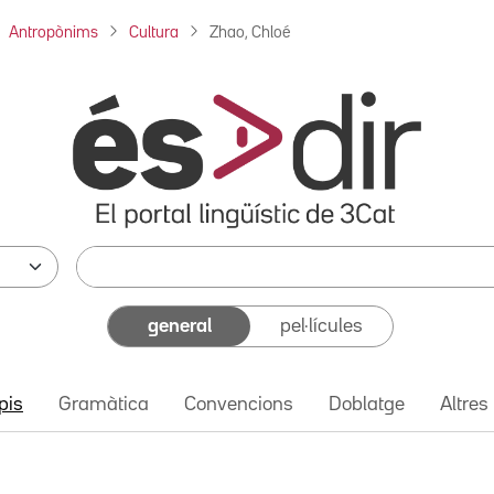
Antropònims
Cultura
Zhao, Chloé
general
pel·lícules
pis
Gramàtica
Convencions
Doblatge
Altres