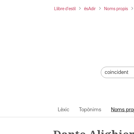
Llibre d'estil
ésAdir
Noms propis
Lèxic
Topònims
Noms pro