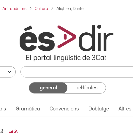
Antropònims
Cultura
Alighieri, Dante
general
pel·lícules
pis
Gramàtica
Convencions
Doblatge
Altres