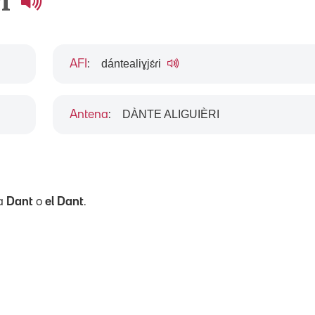
ri
dántealiɣjɛ́ɾi
AFI
:
DÀNTE ALIGUIÈRI
Antena
:
 a
Dant
o
el Dant
.