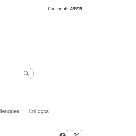
Continguts:
49919
 llengües
Enllaços