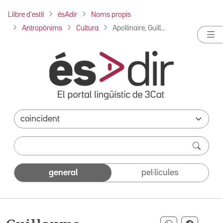
Llibre d'estil
ésAdir
Noms propis
Antropònims
Cultura
Apollinaire, Guill...
general
pel·lícules