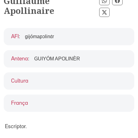
Guillaume
Compartir p
Compart
Apollinaire
Compartir pe
gijómapɔlinɛ́r
AFI
:
GUIYÓM APOLINÈR
Antena
:
Cultura
França
Escriptor.