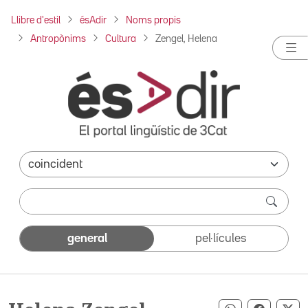
Llibre d'estil
ésAdir
Noms propis
Antropònims
Cultura
Zengel, Helena
general
pel·lícules