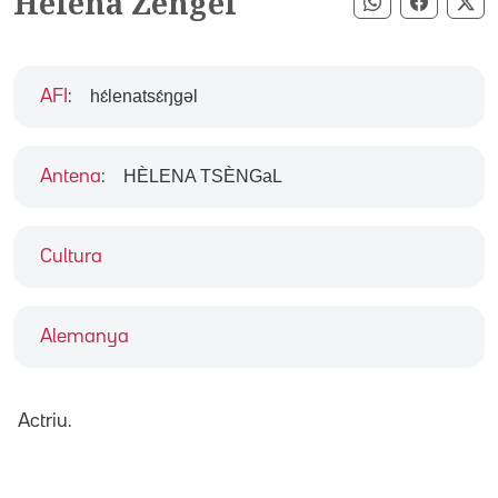
Helena Zengel
Compartir pe
Compart
Co
hɛ́lenatsɛ́ŋgəl
AFI
:
HÈLENA TSÈNGaL
Antena
:
Cultura
Alemanya
Actriu.