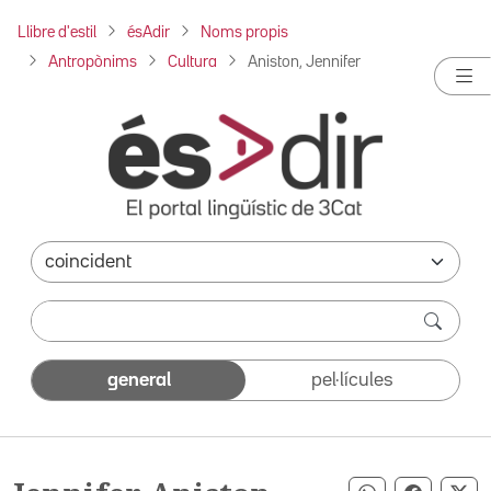
Llibre d'estil
ésAdir
Noms propis
Antropònims
Cultura
Aniston, Jennifer
general
pel·lícules