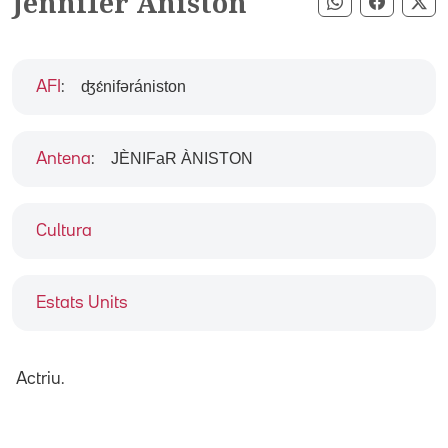
Jennifer Aniston
Compartir pe
Compart
Co
ʤɛ́nifərániston
AFI
:
JÈNIFaR ÀNISTON
Antena
:
Cultura
Estats Units
Actriu.