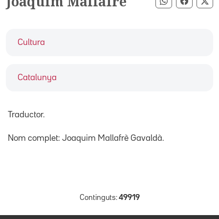
Joaquim Mallafrè
Compartir pe
Compart
Co
Cultura
Catalunya
Traductor.
Nom complet: Joaquim Mallafrè Gavaldà.
Continguts:
49919