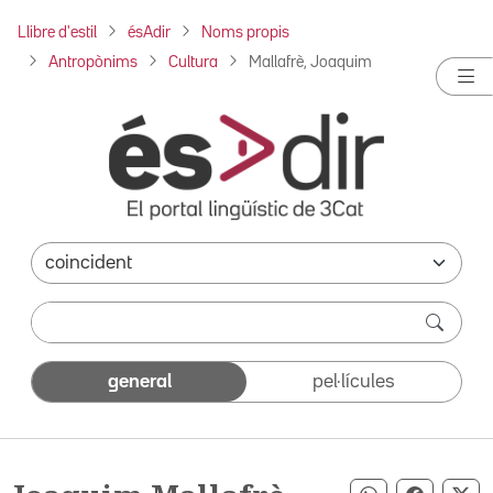
Llibre d'estil
ésAdir
Noms propis
Antropònims
Cultura
Mallafrè, Joaquim
general
pel·lícules