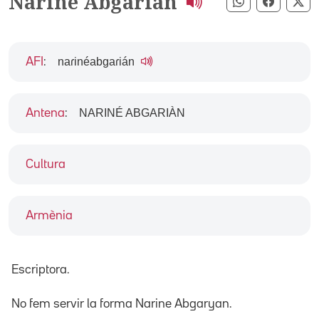
Nariné Abgarian
Compartir pe
Compart
Co
naɾinéabgaɾián
AFI
:
NARINÉ ABGARIÀN
Antena
:
Cultura
Armènia
Escriptora.
No fem servir la forma Narine Abgaryan.