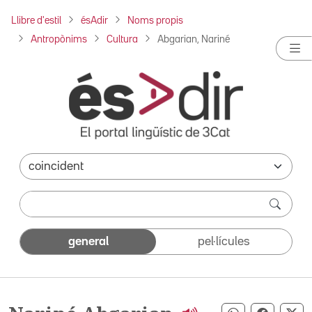
Llibre d'estil
ésAdir
Noms propis
Antropònims
Cultura
Abgarian, Nariné
general
pel·lícules