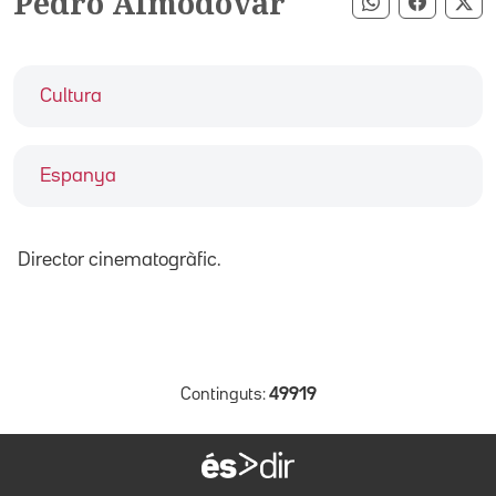
Pedro Almodóvar
Compartir pe
Compart
Co
Cultura
Espanya
Director cinematogràfic.
Continguts:
49919