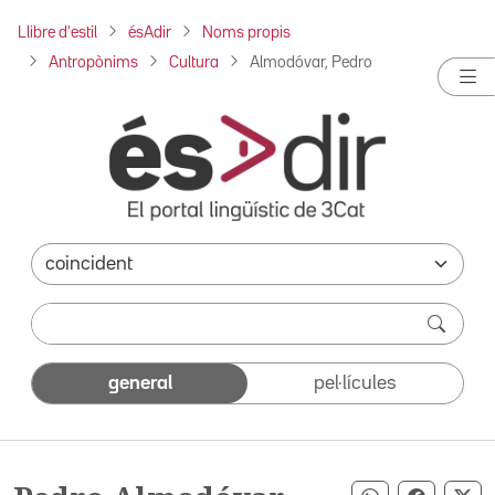
Llibre d'estil
ésAdir
Noms propis
Antropònims
Cultura
Almodóvar, Pedro
general
pel·lícules