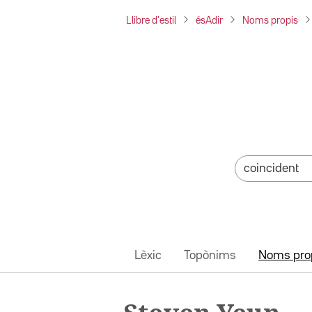
Llibre d'estil
ésAdir
Noms propis
Lèxic
Topònims
Noms pro