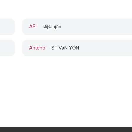
stíβənjɔ́n
AFI
:
STÍVaN YÒN
Antena
: