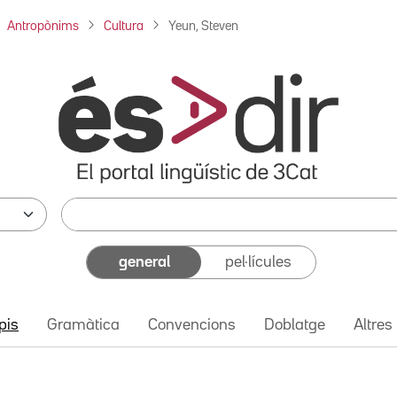
Antropònims
Cultura
Yeun, Steven
general
pel·lícules
pis
Gramàtica
Convencions
Doblatge
Altres