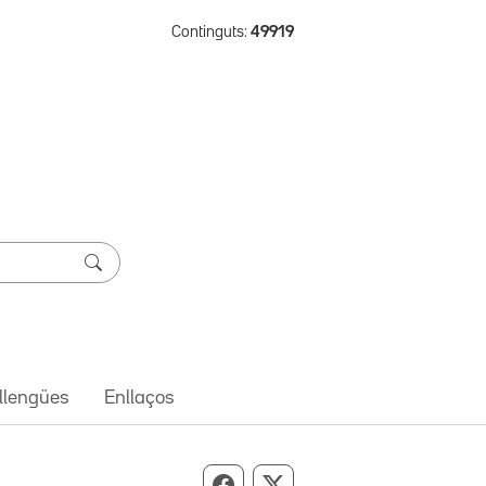
Continguts:
49919
 llengües
Enllaços