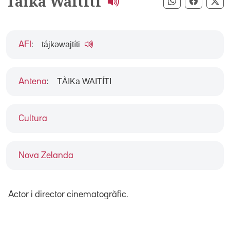
Taika Waititi
Compartir pe
Compart
Co
tájkəwajtíti
AFI
:
TÀIKa WAITÍTI
Antena
:
Cultura
Nova Zelanda
Actor i director cinematogràfic.