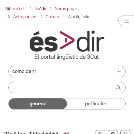
Llibre d'estil
ésAdir
Noms propis
Antropònims
Cultura
Waititi, Taika
general
pel·lícules