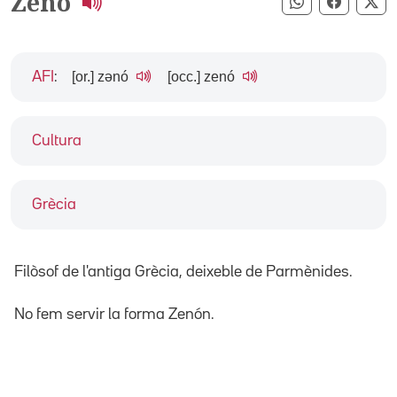
Zenó
Compartir pe
Compart
Co
[or.] zənó
[occ.] zenó
AFI
:
Cultura
Grècia
Filòsof de l'antiga Grècia, deixeble de Parmènides.
No fem servir la forma Zenón.