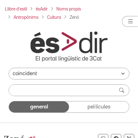
Llibre d'estil
ésAdir
Noms propis
Antropònims
Cultura
Zenó
general
pel·lícules