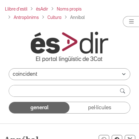
Llibre d'estil
ésAdir
Noms propis
Antropònims
Cultura
Anníbal
general
pel·lícules