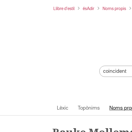
Llibre d'estil
ésAdir
Noms propis
Lèxic
Topònims
Noms pro