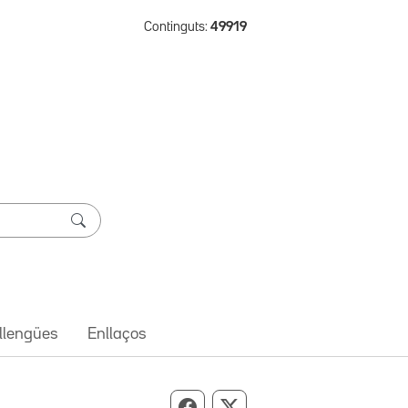
Continguts:
49919
 llengües
Enllaços