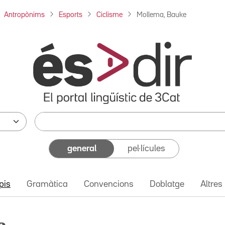
Antropònims
Esports
Ciclisme
Mollema, Bauke
general
pel·lícules
pis
Gramàtica
Convencions
Doblatge
Altres