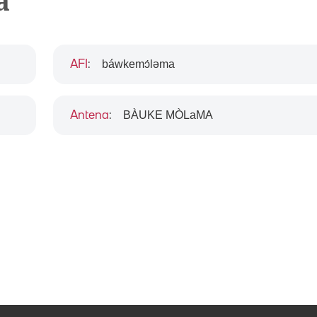
a
báwkemɔ́ləma
AFI
:
BÀUKE MÒLaMA
Antena
: