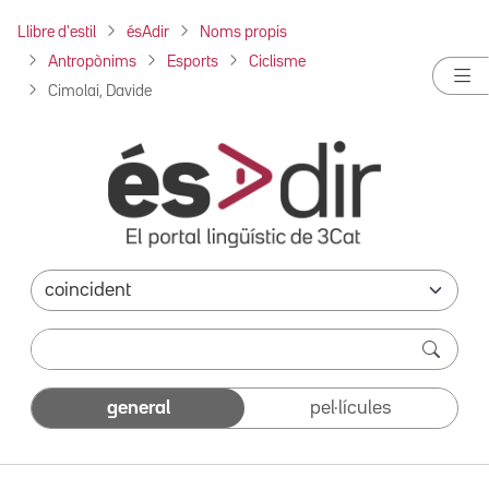
Llibre d'estil
ésAdir
Noms propis
Antropònims
Esports
Ciclisme
Cimolai, Davide
general
pel·lícules