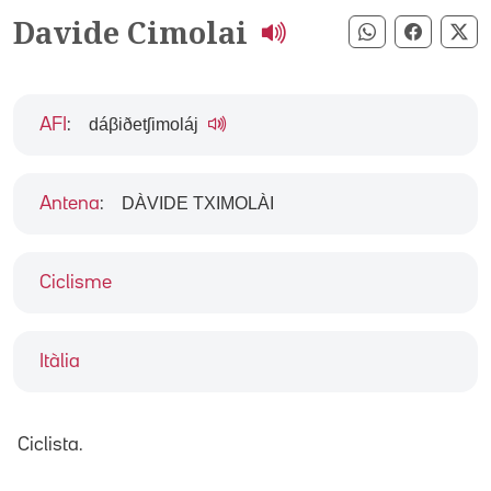
Davide Cimolai
Compartir pe
Compart
Co
dáβiðetʃimoláj
AFI
:
DÀVIDE TXIMOLÀI
Antena
:
Ciclisme
Itàlia
Ciclista.