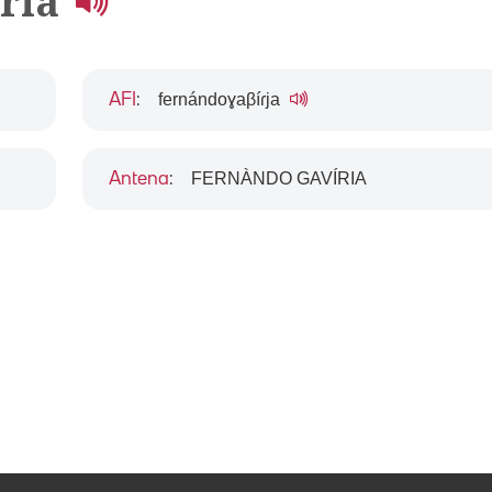
iria
fernándoɣaβíɾja
AFI
:
FERNÀNDO GAVÍRIA
Antena
: