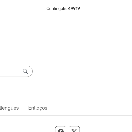
Continguts:
49919
 llengües
Enllaços