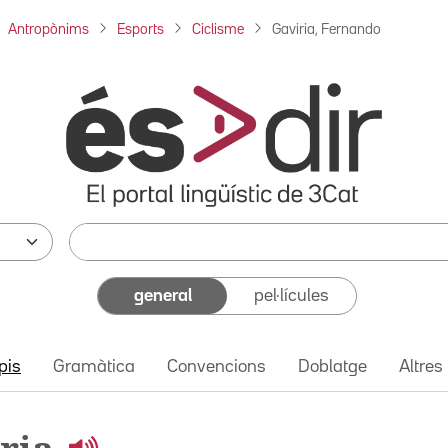
Antropònims
Esports
Ciclisme
Gaviria, Fernando
general
pel·lícules
pis
Gramàtica
Convencions
Doblatge
Altres