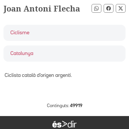
Joan Antoni Flecha
Compartir pe
Compart
Co
Ciclisme
Catalunya
Ciclista català d'origen argentí.
Continguts:
49919