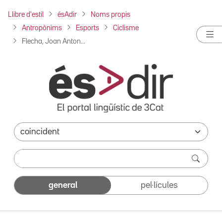
Llibre d'estil
ésAdir
Noms propis
Antropònims
Esports
Ciclisme
Flecha, Joan Anton...
general
pel·lícules