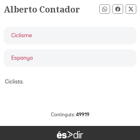
Alberto Contador
Compartir pe
Compart
Co
Ciclisme
Espanya
Ciclista.
Continguts:
49919