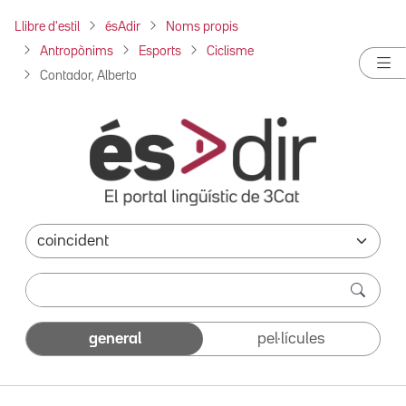
Llibre d'estil
ésAdir
Noms propis
Antropònims
Esports
Ciclisme
Contador, Alberto
general
pel·lícules