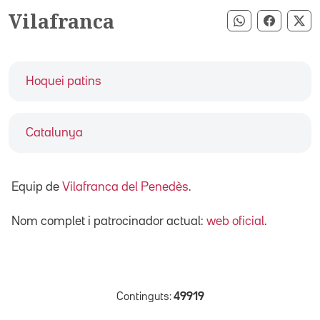
Vilafranca
Compartir pe
Compart
Co
Hoquei patins
Catalunya
Equip de
Vilafranca del Penedès
.
Nom complet i patrocinador actual:
web oficial
.
Continguts:
49919