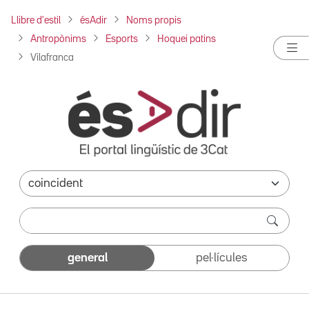
Llibre d'estil
ésAdir
Noms propis
Antropònims
Esports
Hoquei patins
Vilafranca
general
pel·lícules