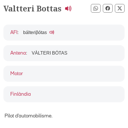
Valtteri Bottas
Compartir pe
Compart
Co
bálteɾiβótas
AFI
:
VÀLTERI BÓTAS
Antena
:
Motor
Finlàndia
Pilot d'automobilisme.