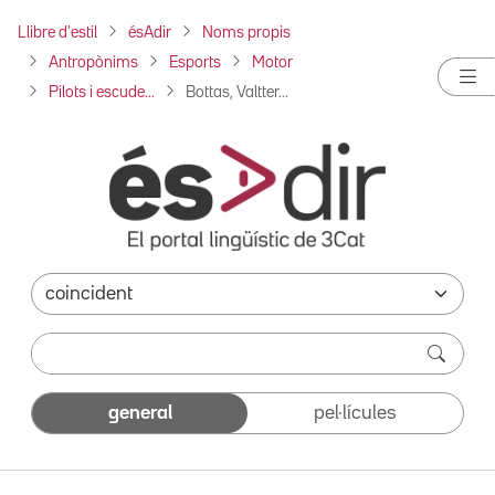
Llibre d'estil
ésAdir
Noms propis
Antropònims
Esports
Motor
Pilots i escude...
Bottas, Valtter...
general
pel·lícules