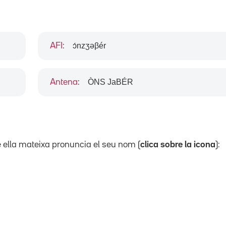
ɔ́nzʒəβér
AFI
:
ÒNS JaBÉR
Antena
:
uè ella mateixa pronuncia el seu nom (
clica sobre la icona
):