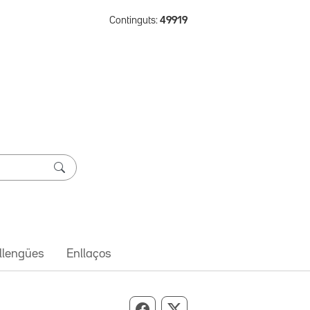
Continguts:
49919
 llengües
Enllaços