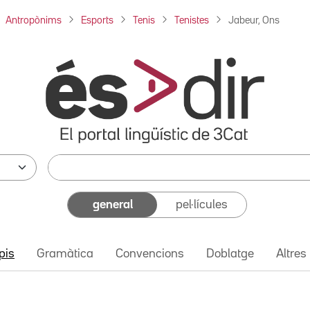
Antropònims
Esports
Tenis
Tenistes
Jabeur, Ons
general
pel·lícules
pis
Gramàtica
Convencions
Doblatge
Altres