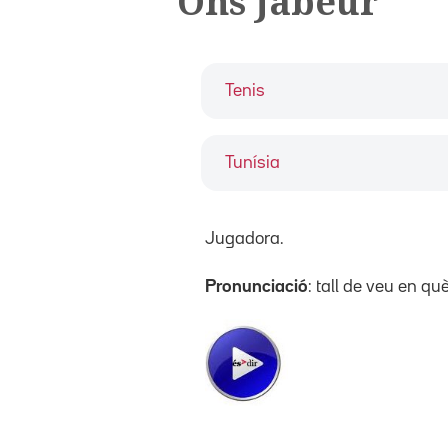
Ons Jabeur
Tenis
Tunísia
Jugadora.
Pronunciació
: tall de veu en q