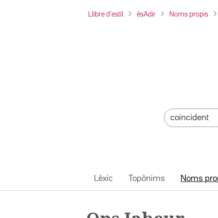
Llibre d'estil
ésAdir
Noms propis
Lèxic
Topònims
Noms pro