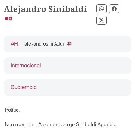
Alejandro Sinibaldi
Compartir p
Compart
Compartir pe
aleχándɾosiniβáldi
AFI
:
Internacional
Guatemala
Polític.
Nom complet: Alejandro Jorge Sinibaldi Aparicio.