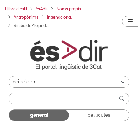
Llibre d'estil
ésAdir
Noms propis
Antropònims
Internacional
Sinibaldi, Alejand...
general
pel·lícules