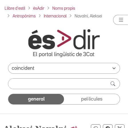
Llibre d'estil
ésAdir
Noms propis
Antropònims
Internacional
Navalni, Aleksei
general
pel·lícules