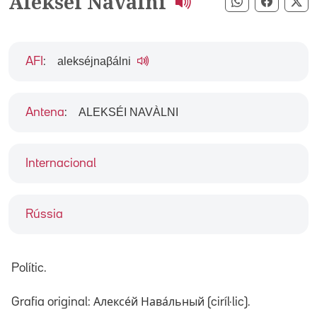
Aleksei Navalni
Compartir pe
Compart
Co
alekséjnaβálni
AFI
:
ALEKSÉI NAVÀLNI
Antena
:
Internacional
Rússia
Polític.
Grafia original: Алексе́й Нава́льный (ciríl·lic).