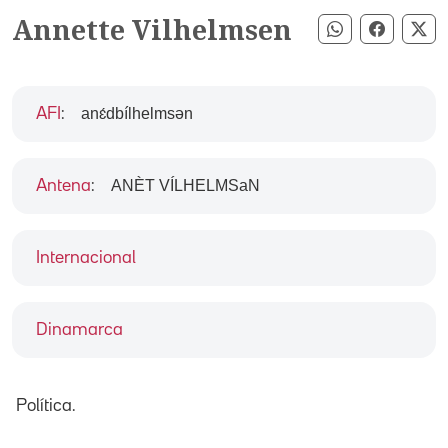
Annette Vilhelmsen
Compartir pe
Compart
Co
anɛ́dbílhelmsən
AFI
:
ANÈT VÍLHELMSaN
Antena
:
Internacional
Dinamarca
Política.