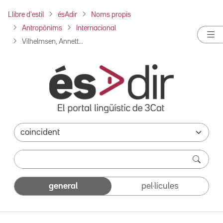
Llibre d'estil
ésAdir
Noms propis
Antropònims
Internacional
Vilhelmsen, Annett...
general
pel·lícules