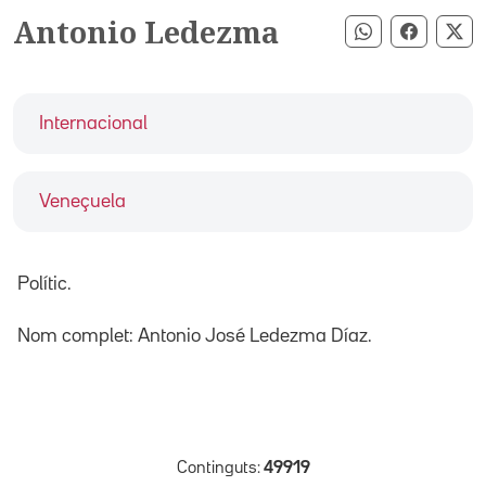
Antonio Ledezma
Compartir pe
Compart
Co
Internacional
Veneçuela
Polític.
Nom complet: Antonio José Ledezma Díaz.
Continguts:
49919