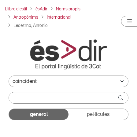
Llibre d'estil
ésAdir
Noms propis
Antropònims
Internacional
Ledezma, Antonio
general
pel·lícules