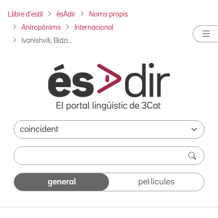
Llibre d'estil
ésAdir
Noms propis
Antropònims
Internacional
Ivanishvili, Bidzi...
general
pel·lícules