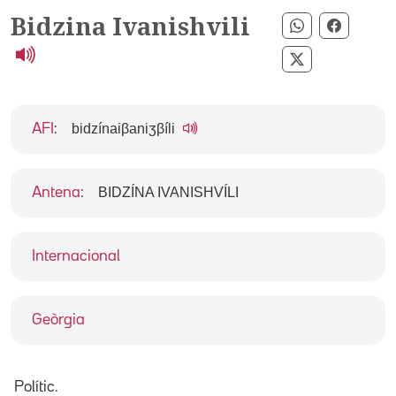
Bidzina Ivanishvili
Compartir pe
Compart
Compartir per
bidzínaiβaniʒβíli
AFI
:
BIDZÍNA IVANISHVÍLI
Antena
:
Internacional
Geòrgia
Polític.