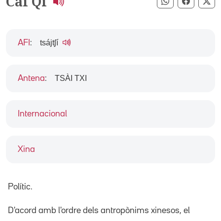
Cai Qi
Compartir pe
Compart
Co
tsájtʃí
AFI
:
TSÀI TXI
Antena
:
Internacional
Xina
Polític.
D'acord amb l'ordre dels antropònims xinesos, el