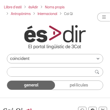
Llibre d'estil
ésAdir
Noms propis
Antropònims
Internacional
Cai Qi
general
pel·lícules