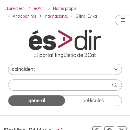
Llibre d'estil
ésAdir
Noms propis
Antropònims
Internacional
Silina, Evika
general
pel·lícules