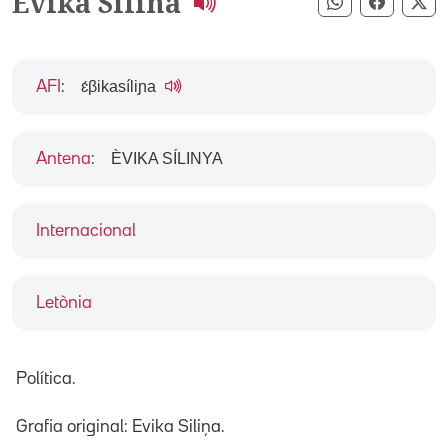
Evika Silina
Compartir pe
Compart
Co
ɛ́βikasíliɲa
AFI
:
ÈVIKA SÍLINYA
Antena
:
Internacional
Letònia
Política.
Grafia original: Evika Siliņa.