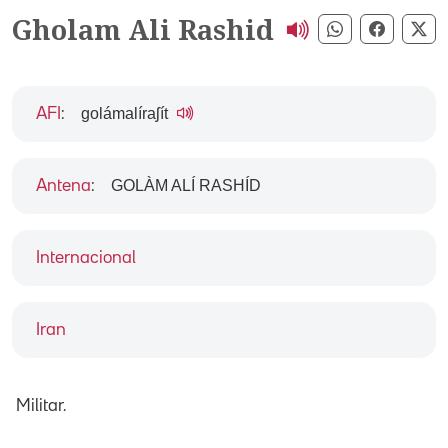
Gholam Ali Rashid
Compartir pe
Compart
Co
golámalíraʃít
AFI
:
GOLÀM ALÍ RASHÍD
Antena
:
Internacional
Iran
Militar.