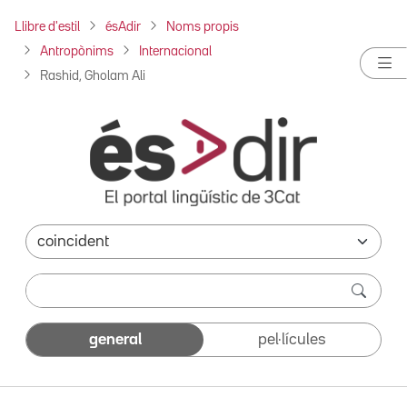
Llibre d'estil
ésAdir
Noms propis
Antropònims
Internacional
Rashid, Gholam Ali
general
pel·lícules