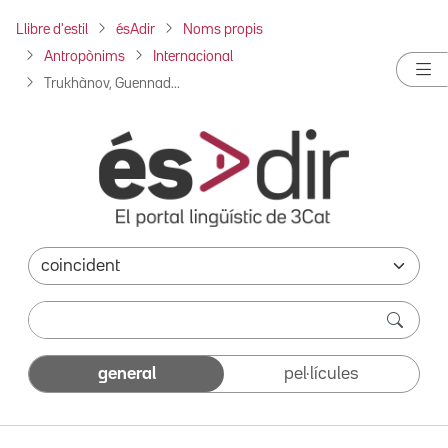
Llibre d'estil
ésAdir
Noms propis
Antropònims
Internacional
Trukhànov, Guennad...
general
pel·lícules