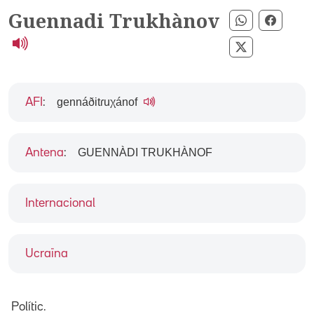
Guennadi Trukhànov
Compartir p
Compar
Compartir pe
gennáðitɾuχánof
AFI
:
GUENNÀDI TRUKHÀNOF
Antena
:
Internacional
Ucraïna
Polític.