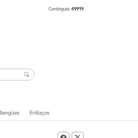
Continguts:
49919
 llengües
Enllaços