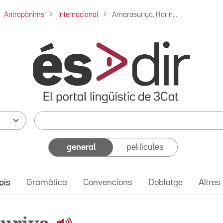
Antropònims
Internacional
Amarasuriya, Harin...
general
pel·lícules
pis
Gramàtica
Convencions
Doblatge
Altres