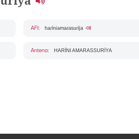
suriya
haɾíniamaɾasuɾíja
AFI
:
HARÍNI AMARASSURÍYA
Antena
: