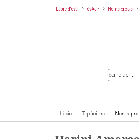
Llibre d'estil
ésAdir
Noms propis
Lèxic
Topònims
Noms pro