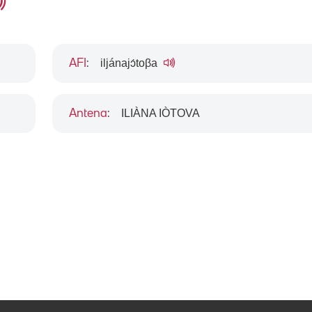
iljánajɔ́toβa
AFI
:
ILIÀNA IÒTOVA
Antena
: