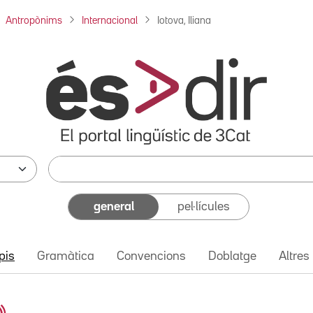
Antropònims
Internacional
Iotova, Iliana
general
pel·lícules
pis
Gramàtica
Convencions
Doblatge
Altres