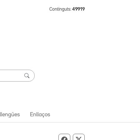
Continguts:
49919
 llengües
Enllaços