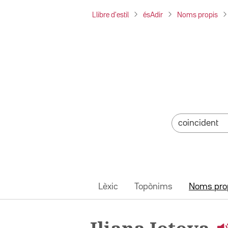
Llibre d'estil
ésAdir
Noms propis
Lèxic
Topònims
Noms pro