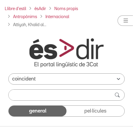
Llibre d'estil
ésAdir
Noms propis
Antropònims
Internacional
Attiyah, Khalid al...
general
pel·lícules