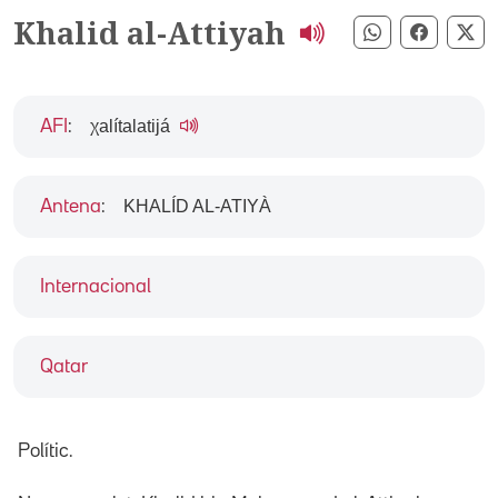
Khalid al-Attiyah
Compartir pe
Compart
Co
χalítalatijá
AFI
:
KHALÍD AL-ATIYÀ
Antena
:
Internacional
Qatar
Polític.