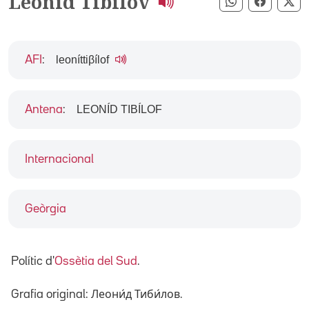
Leonid Tibílov
Compartir pe
Compart
Co
leoníttiβílof
AFI
:
LEONÍD TIBÍLOF
Antena
:
Internacional
Geòrgia
Polític d'
Ossètia del Sud
.
Grafia original: Леони́д Тиби́лов.