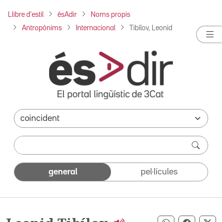
Llibre d'estil
ésAdir
Noms propis
Antropònims
Internacional
Tibílov, Leonid
general
pel·lícules