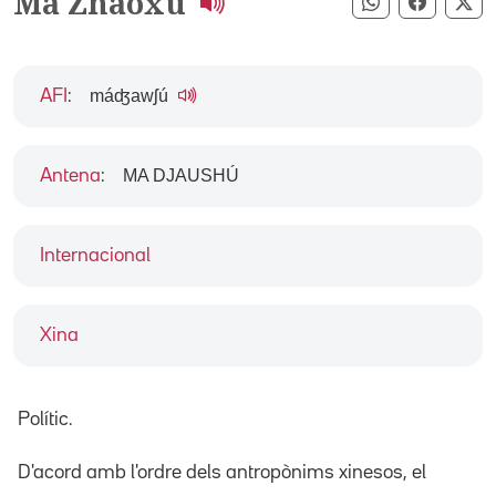
Ma Zhaoxu
Compartir pe
Compart
Co
máʤawʃú
AFI
:
MA DJAUSHÚ
Antena
:
Internacional
Xina
Polític.
D'acord amb l'ordre dels antropònims xinesos, el