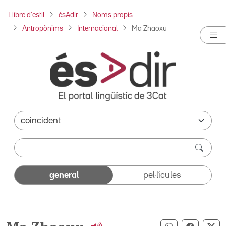
Llibre d'estil
ésAdir
Noms propis
Antropònims
Internacional
Ma Zhaoxu
general
pel·lícules