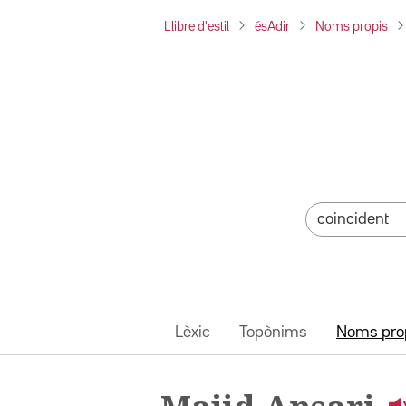
Llibre d'estil
ésAdir
Noms propis
Lèxic
Topònims
Noms pro