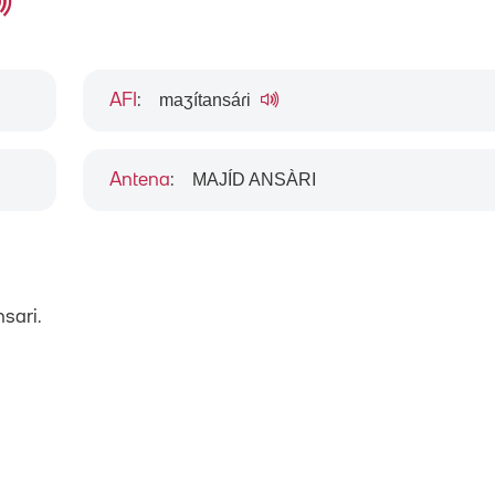
maʒítansáɾi
AFI
:
MAJÍD ANSÀRI
Antena
:
sari.