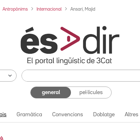
Antropònims
Internacional
Ansari, Majid
general
pel·lícules
pis
Gramàtica
Convencions
Doblatge
Altres