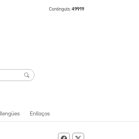
Continguts:
49919
 llengües
Enllaços