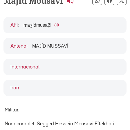
Majid Mousavi
Compartir pe
Compart
Co
maʒídmusaβí
AFI
:
MAJÍD MUSSAVÍ
Antena
:
Internacional
Iran
Militar.
Nom complet: Seyyed Hossein Mousavi Eftekhari.