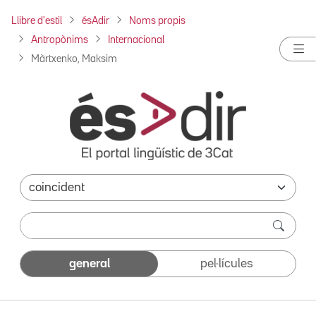
Llibre d'estil
ésAdir
Noms propis
Antropònims
Internacional
Màrtxenko, Maksim
general
pel·lícules