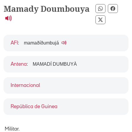
Mamady Doumbouya
Compartir p
Compar
Compartir pe
mamaðíðumbujá
AFI
:
MAMADÍ DUMBUYÀ
Antena
:
Internacional
República de Guinea
Militar.