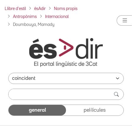
Llibre d'estil
ésAdir
Noms propis
Antropònims
Internacional
Doumbouya, Mamady
general
pel·lícules