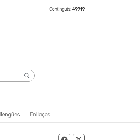
Continguts:
49919
 llengües
Enllaços