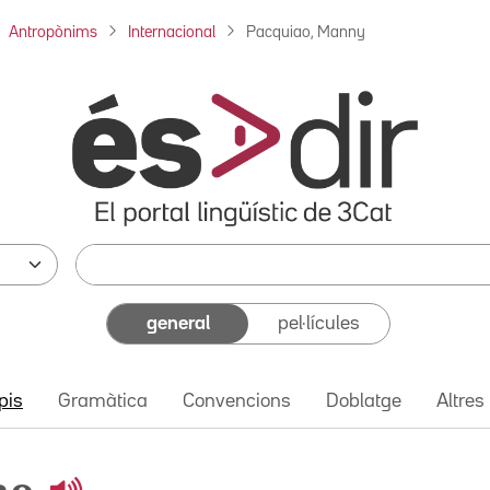
Antropònims
Internacional
Pacquiao, Manny
general
pel·lícules
pis
Gramàtica
Convencions
Doblatge
Altres