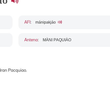
ao
mánipakjáo
AFI
:
MÀNI PAQUIÀO
Antena
:
ran Pacquiao.