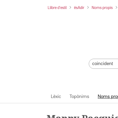
Llibre d'estil
ésAdir
Noms propis
Lèxic
Topònims
Noms pro