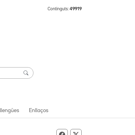
Continguts:
49919
 llengües
Enllaços