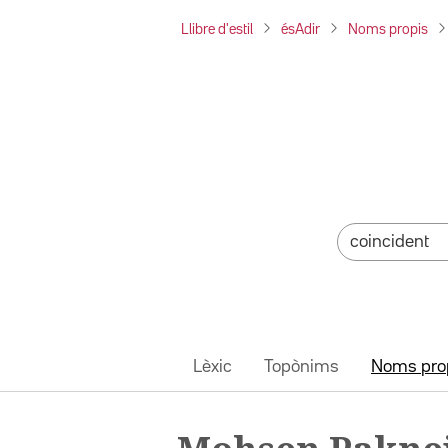
Llibre d'estil
ésAdir
Noms propis
Lèxic
Topònims
Noms pro