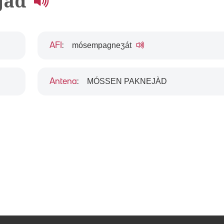
jad
mósempagneʒát
AFI
:
MÓSSEN PAKNEJÀD
Antena
: