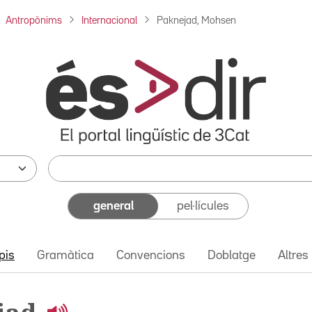
Antropònims
Internacional
Paknejad, Mohsen
general
pel·lícules
pis
Gramàtica
Convencions
Doblatge
Altres